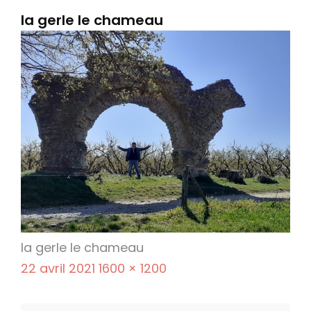
la gerle le chameau
la gerle le chameau
P
F
22 avril 2021
1600 × 1200
o
u
s
l