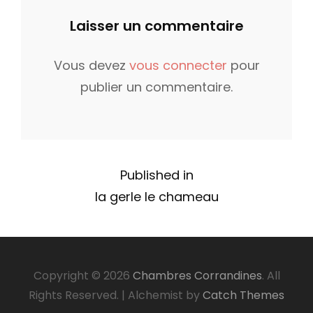
t
l
Laisser un commentaire
e
s
d
i
Vous devez
vous connecter
pour
o
z
publier un commentaire.
n
e
N
Published in
la gerle le chameau
a
v
i
Copyright © 2026
Chambres Corrandines
. All
Rights Reserved.
|
Alchemist by
Catch Themes
g