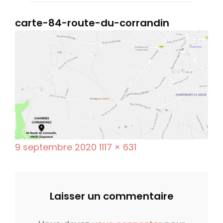
carte-84-route-du-corrandin
P
F
9 septembre 2020
1117 × 631
o
u
s
l
t
l
Laisser un commentaire
e
s