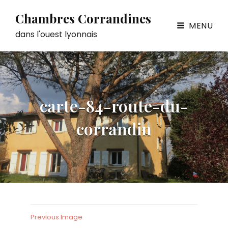
Chambres Corrandines
MENU
dans l'ouest lyonnais
carte-84-route-du-
corrandin
Previous Image