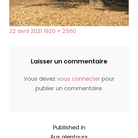
P
F
22 avril 2021
1920 × 2560
o
u
s
l
t
l
Laisser un commentaire
e
s
d
i
Vous devez
vous connecter
pour
o
z
publier un commentaire.
n
e
N
Published in
Aux alentours