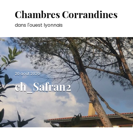
Chambres Corrandines
dans l'ouest lyonnais
P
20 août 2020
o
ch_Safran2
s
t
e
d
o
n