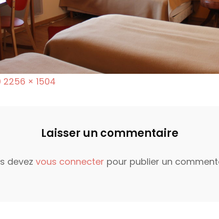
F
0
2256 × 1504
u
l
l
Laisser un commentaire
s
i
s devez
vous connecter
pour publier un commenta
z
e