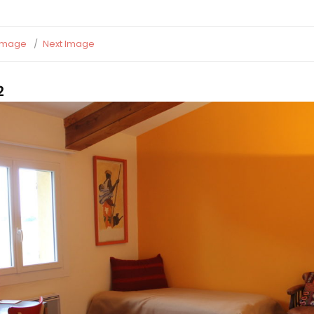
 Image
Next Image
2