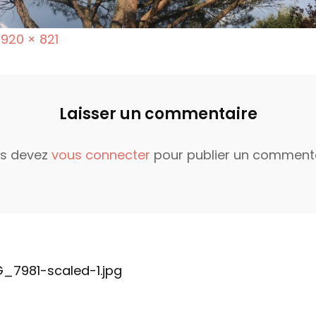
F
1920 × 821
u
Laisser un commentaire
s
s devez
vous connecter
pour publier un commenta
z
e
_7981-scaled-1.jpg