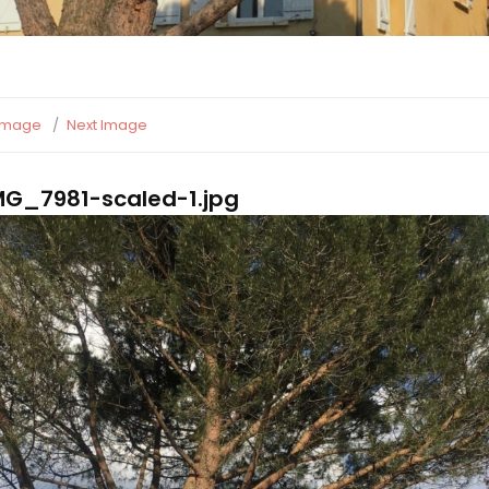
 Image
Next Image
G_7981-scaled-1.jpg