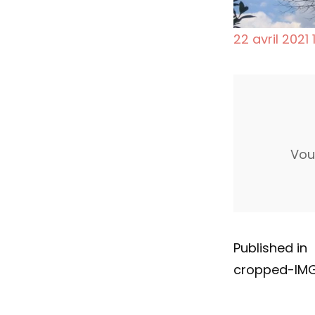
P
22 avril 2021
o
s
l
t
l
e
d
i
Vou
o
n
N
Published in
cropped-IMG
a