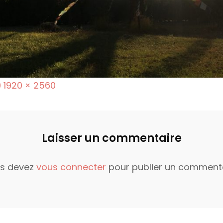
F
0
1920 × 2560
u
l
l
Laisser un commentaire
s
i
s devez
vous connecter
pour publier un commenta
z
e