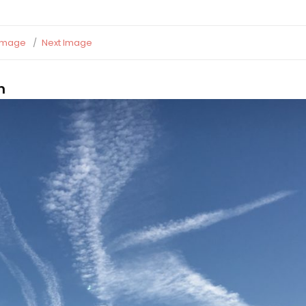
 Image
Next Image
n