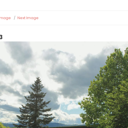
 Image
Next Image
3