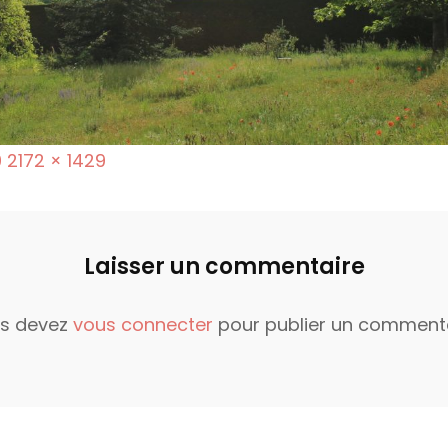
F
0
2172 × 1429
u
l
l
Laisser un commentaire
s
i
s devez
vous connecter
pour publier un commenta
z
e