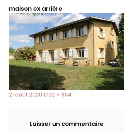
maison ex arrière
P
F
21 août 2020
1732 × 1154
o
u
s
l
t
l
Laisser un commentaire
e
s