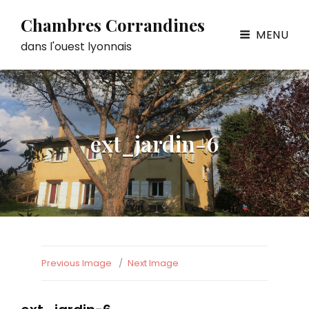
Chambres Corrandines
MENU
dans l'ouest lyonnais
ext_jardin-6
Previous Image
Next Image