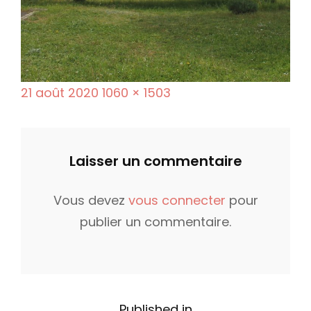
P
F
21 août 2020
1060 × 1503
o
u
s
l
t
l
Laisser un commentaire
e
s
d
i
Vous devez
vous connecter
pour
o
z
publier un commentaire.
n
e
Published in